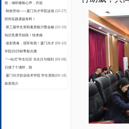
面：倾听楼栋心声，共筑
·
秋收劳动——厦门兴才学院这场
[10-27]
田间实践课超有料！
·
第三届学生资助素质能力暨金融
[10-10]
知识竞赛开始啦！快来挑
·
迷彩青春，强军有我！厦门兴才
[09-10]
学院2025秋季新兵携
·
“一站式”学生社区 当生日与报到
[09-08]
日撞了个满怀，惊
·
厦门兴才职业技术学院 学生资助
[06-18]
政策简介