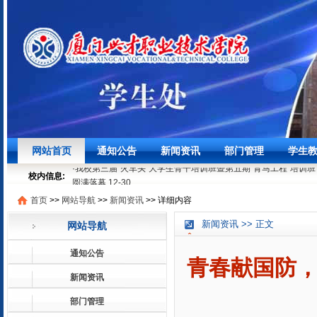
·
青春献国防，我校举行2026年春季入伍新兵欢送仪式
03-18
·
时节寻味（第十一期）｜校园飘满饺香，劳动点亮成长
03-10
网站首页
通知公告
新闻资讯
部门管理
学生
·
我校第三届“火车头”大学生骨干培训班暨第五期“青马工程”培训班
圆满落幕
12-30
校内信息:
·
掀起校园防艾学习热潮！这场知识竞赛，太“有料”了！
12-29
首页
>>
网站导航
>>
新闻资讯
>>
详细内容
·
青春献国防，我校举行2026年春季入伍新兵欢送仪式
03-18
·
时节寻味（第十一期）｜校园飘满饺香，劳动点亮成长
03-10
新闻资讯 >> 正文
网站导航
·
我校第三届“火车头”大学生骨干培训班暨第五期“青马工程”培训班
圆满落幕
12-30
通知公告
·
掀起校园防艾学习热潮！这场知识竞赛，太“有料”了！
12-29
青春献国防，
新闻资讯
部门管理