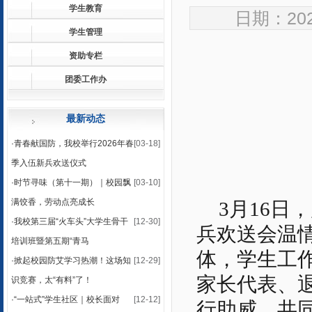
学生教育
日期：2026
学生管理
资助专栏
团委工作办
最新动态
·
青春献国防，我校举行2026年春
[03-18]
季入伍新兵欢送仪式
·
时节寻味（第十一期）｜校园飘
[03-10]
满饺香，劳动点亮成长
3月16日
·
我校第三届“火车头”大学生骨干
[12-30]
兵欢送会温
培训班暨第五期“青马
体，学生工
·
掀起校园防艾学习热潮！这场知
[12-29]
家长代表、
识竞赛，太“有料”了！
·
“一站式”学生社区｜校长面对
[12-12]
行助威，共