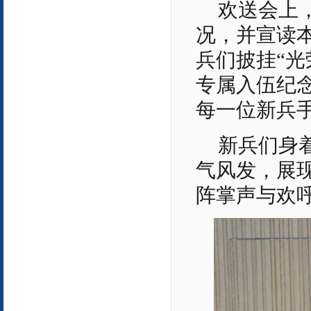
欢送会上
况，并宣读
兵们披挂“光
专属入伍纪
每一位新兵
新兵们身
气风发，展
阵掌声与欢