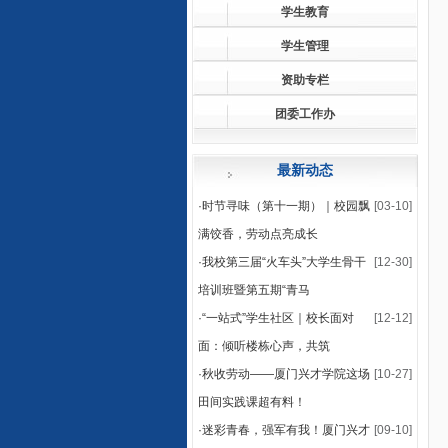
学生教育
学生管理
资助专栏
团委工作办
最新动态
·
时节寻味（第十一期）｜校园飘
[03-10]
满饺香，劳动点亮成长
·
我校第三届“火车头”大学生骨干
[12-30]
培训班暨第五期“青马
·
“一站式”学生社区｜校长面对
[12-12]
面：倾听楼栋心声，共筑
·
秋收劳动——厦门兴才学院这场
[10-27]
田间实践课超有料！
·
迷彩青春，强军有我！厦门兴才
[09-10]