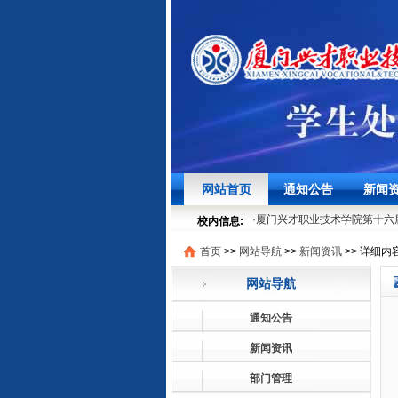
·
我校第三届“火车头”大学生骨
圆满落幕
12-30
·
聚焦学生发展，筑牢安全底线
网站首页
通知公告
新闻
·
时节寻味之“粽”情“粽”意过端午
·
厦门兴才职业技术学院第十六届
校内信息:
05-29
首页
>>
网站导航
>>
新闻资讯
>>
详细内
·
我校第三届“火车头”大学生骨
圆满落幕
12-30
网站导航
·
聚焦学生发展，筑牢安全底线
·
时节寻味之“粽”情“粽”意过端午
通知公告
·
厦门兴才职业技术学院第十六届
05-29
新闻资讯
部门管理