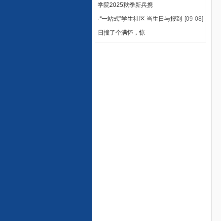
学院2025秋季新兵携
·
“一站式”学生社区 当生日与报到
[09-08]
日撞了个满怀，惊