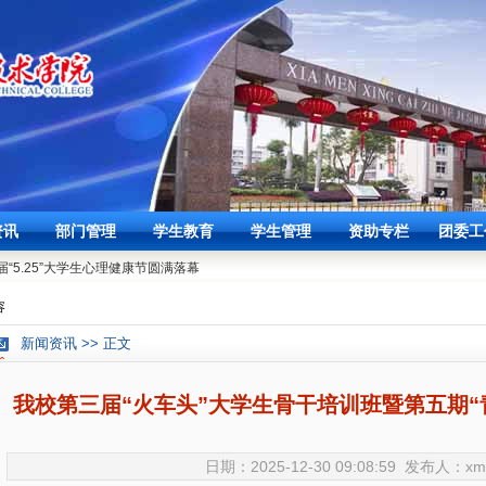
干培训班暨第五期“青马工程”培训班
┃我校召开3月学生工作例会
03-27
资讯
部门管理
学生教育
学生管理
资助专栏
团委工
06-07
“5.25”大学生心理健康节圆满落幕
容
干培训班暨第五期“青马工程”培训班
新闻资讯 >> 正文
┃我校召开3月学生工作例会
03-27
06-07
“5.25”大学生心理健康节圆满落幕
我校第三届“火车头”大学生骨干培训班暨第五期“
日期：2025-12-30 09:08:59 发布人：xm