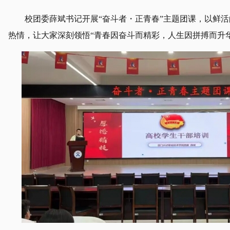
校团委薛斌书记开展“奋斗者・正青春”主题团课，以鲜
热情，让大家深刻领悟“青春因奋斗而精彩，人生因拼搏而升