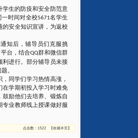
升学生的防疫和安全防范意
同一时间对全校
名学生
5671
题的安全知识宣讲，为返校
的通知后，辅导员们克服挑
树平台，结合
群和微信群
QQ
顺利进行。部分辅导员未接
问题。
识，同学们学习热情高涨，
们在学期初投入学习时难免
，鼓励他们去培养、锻炼自
期专业教师线上授课做好服
。
点击数：1522
【
收藏本页
】