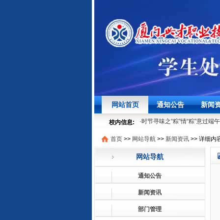
·
聚焦学生发展，筑牢安全底线
网站首页
通知公告
新闻
·
时节寻味之“粽”情“粽”意过端午
·
厦门兴才职业技术学院第十六届
校内信息:
05-29
首页
>>
网站导航
>>
新闻资讯
>>
详细内
·
就业法律进校园 | 厦门兴才
·
聚焦学生发展，筑牢安全底线
网站导航
·
时节寻味之“粽”情“粽”意过端午
·
厦门兴才职业技术学院第十六届
通知公告
05-29
·
就业法律进校园 | 厦门兴才
新闻资讯
部门管理