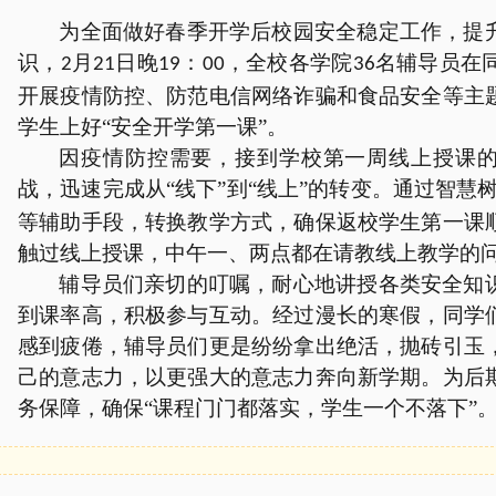
为全面做好春季开学后校园安全稳定工作，提
识，
月
日晚
：
，全校各学院
名辅导员在
2
21
19
00
36
开展疫情防控、防范电信网络诈骗和食品安全等主
学生上好“安全开学第一课”。
因疫情防控需要，接到学校第一周线上授课
战，迅速完成从
“线下”到“线上”的转变。通过智慧
等辅助手段，转换教学方式，确保返校学生第一课
触过线上授课，中午一、两点都在请教线上教学的
辅导员们亲切的叮嘱，耐心地讲授各类安全知
到课率高，积极参与互动。经过漫长的寒假，同学
感到疲倦，辅导员们更是纷纷拿出绝活，抛砖引玉
己的意志力，以更强大的意志力奔向新学期。为后
务保障，确保
“课程门门都落实，学生一个不落下”