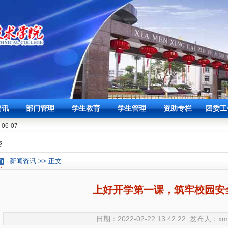
┃我校召开3月学生工作例会
03-27
资讯
部门管理
学生教育
学生管理
资助专栏
团委工
06-07
“5.25”大学生心理健康节圆满落幕
容
学院就业普法宣讲活动顺利开展
05-14
┃我校召开3月学生工作例会
03-27
新闻资讯 >> 正文
06-07
“5.25”大学生心理健康节圆满落幕
上好开学第一课，筑牢校园安
学院就业普法宣讲活动顺利开展
05-14
日期：2022-02-22 13:42:22 发布人：xm