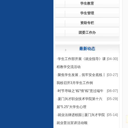
学生教育
学生管理
资助专栏
团委工作办
最新动态
·
学生工作部开展《就业指导》课
[04-30]
程教学交流活动
·
聚焦学生发展，筑牢安全底线┃
[03-27]
我校召开3月学生工作例
·
时节寻味之“粽”情“粽”意过端午
[06-07]
·
厦门兴才职业技术学院第十六
[05-29]
届“5.25”大学生心理
·
就业法律进校园 | 厦门兴才学院
[05-14]
就业普法宣讲活动顺