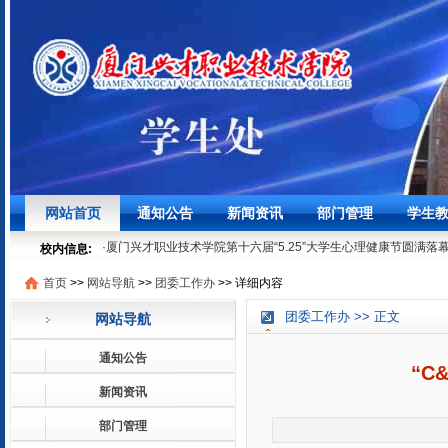
·
聚焦学生发展，筑牢安全底线┃我校召开3月学生工作例会
03-27
网站首页
通知公告
新闻资讯
部门管理
学生
·
时节寻味之“粽”情“粽”意过端午
06-07
·
厦门兴才职业技术学院第十六届“5.25”大学生心理健康节圆满落
校内信息:
05-29
首页
>>
网站导航
>>
团委工作办
>>
详细内容
·
就业法律进校园 | 厦门兴才学院就业普法宣讲活动顺利开展
05-1
·
聚焦学生发展，筑牢安全底线┃我校召开3月学生工作例会
03-27
团委工作办 >> 正文
网站导航
·
时节寻味之“粽”情“粽”意过端午
06-07
·
厦门兴才职业技术学院第十六届“5.25”大学生心理健康节圆满落
通知公告
05-29
“C
·
就业法律进校园 | 厦门兴才学院就业普法宣讲活动顺利开展
05-1
新闻资讯
部门管理