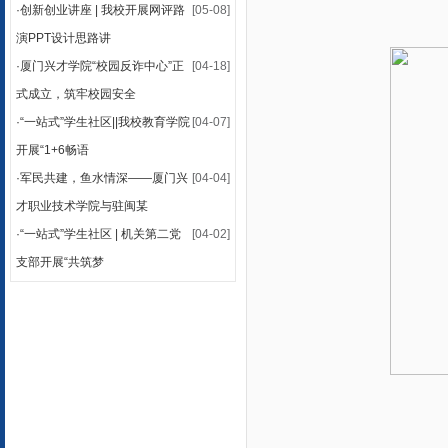
·
创新创业讲座 | 我校开展网评路
[05-08]
演PPT设计思路讲
·
厦门兴才学院“校园反诈中心”正
[04-18]
式成立，筑牢校园安全
·
“一站式”学生社区||我校教育学院
[04-07]
开展“1+6畅语
·
军民共建，鱼水情深——厦门兴
[04-04]
才职业技术学院与驻闽某
·
“一站式”学生社区 | 机关第二党
[04-02]
支部开展“共筑梦