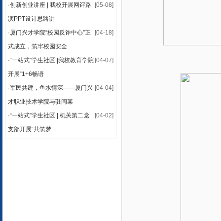
·
创新创业讲座 | 我校开展网评路
[05-08]
演PPT设计思路讲
·
厦门兴才学院“校园反诈中心”正
[04-18]
式成立，筑牢校园安全
·
“一站式”学生社区||我校教育学院
[04-07]
开展“1+6畅语
·
军民共建，鱼水情深——厦门兴
[04-04]
才职业技术学院与驻闽某
·
“一站式”学生社区 | 机关第二党
[04-02]
支部开展“共筑梦