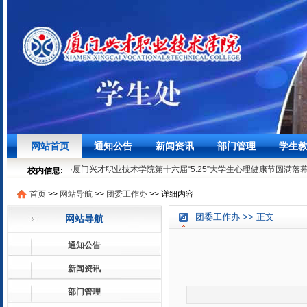
·
聚焦学生发展，筑牢安全底线┃我校召开3月学生工作例会
03-27
网站首页
通知公告
新闻资讯
部门管理
学生
·
时节寻味之“粽”情“粽”意过端午
06-07
·
厦门兴才职业技术学院第十六届“5.25”大学生心理健康节圆满落
校内信息:
05-29
首页
>>
网站导航
>>
团委工作办
>>
详细内容
·
就业法律进校园 | 厦门兴才学院就业普法宣讲活动顺利开展
05-1
·
聚焦学生发展，筑牢安全底线┃我校召开3月学生工作例会
03-27
团委工作办 >> 正文
网站导航
·
时节寻味之“粽”情“粽”意过端午
06-07
·
厦门兴才职业技术学院第十六届“5.25”大学生心理健康节圆满落
通知公告
05-29
·
就业法律进校园 | 厦门兴才学院就业普法宣讲活动顺利开展
05-1
新闻资讯
部门管理