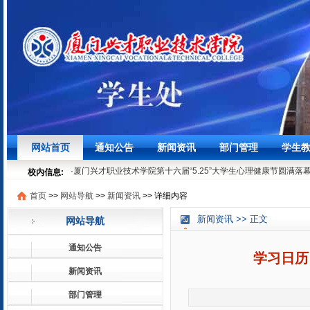
·
聚焦学生发展，筑牢安全底线┃我校召开3月学生工作例会
03-27
网站首页
通知公告
新闻资讯
部门管理
学生
·
时节寻味之“粽”情“粽”意过端午
06-07
·
厦门兴才职业技术学院第十六届“5.25”大学生心理健康节圆满落
校内信息:
05-29
首页
>>
网站导航
>>
新闻资讯
>>
详细内容
·
就业法律进校园 | 厦门兴才学院就业普法宣讲活动顺利开展
05-1
·
聚焦学生发展，筑牢安全底线┃我校召开3月学生工作例会
03-27
新闻资讯 >> 正文
网站导航
·
时节寻味之“粽”情“粽”意过端午
06-07
·
厦门兴才职业技术学院第十六届“5.25”大学生心理健康节圆满落
通知公告
05-29
学习日历
·
就业法律进校园 | 厦门兴才学院就业普法宣讲活动顺利开展
05-1
新闻资讯
部门管理