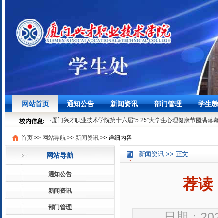
·
聚焦学生发展，筑牢安全底线┃我校召开3月学生工作例会
03-27
网站首页
通知公告
新闻资讯
部门管理
学生
·
时节寻味之“粽”情“粽”意过端午
06-07
·
厦门兴才职业技术学院第十六届“5.25”大学生心理健康节圆满落
校内信息:
05-29
首页
>>
网站导航
>>
新闻资讯
>>
详细内容
·
就业法律进校园 | 厦门兴才学院就业普法宣讲活动顺利开展
05-1
·
聚焦学生发展，筑牢安全底线┃我校召开3月学生工作例会
03-27
新闻资讯 >> 正文
网站导航
·
时节寻味之“粽”情“粽”意过端午
06-07
·
厦门兴才职业技术学院第十六届“5.25”大学生心理健康节圆满落
通知公告
05-29
荐读
·
就业法律进校园 | 厦门兴才学院就业普法宣讲活动顺利开展
05-1
新闻资讯
部门管理
日期：2020