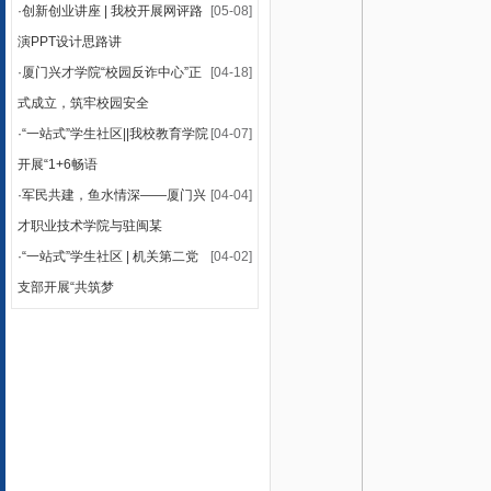
·
创新创业讲座 | 我校开展网评路
[05-08]
演PPT设计思路讲
·
厦门兴才学院“校园反诈中心”正
[04-18]
式成立，筑牢校园安全
·
“一站式”学生社区||我校教育学院
[04-07]
开展“1+6畅语
·
军民共建，鱼水情深——厦门兴
[04-04]
才职业技术学院与驻闽某
·
“一站式”学生社区 | 机关第二党
[04-02]
支部开展“共筑梦