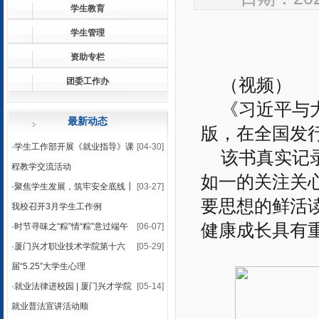
学生教育
学生管理
资助专栏
（视频）
团委工作办
《习近平与
最新动态
版，在全国发
·
学生工作部开展《就业指导》课
[04-30]
该书真实记
程教学交流活动
如一的关注关
·
聚焦学生发展，筑牢安全底线┃
[03-27]
要思想的鲜活
我校召开3月学生工作例
健康成长具有
·
时节寻味之“粽”情“粽”意过端午
[06-07]
·
厦门兴才职业技术学院第十六
[05-29]
届“5.25”大学生心理
·
就业法律进校园 | 厦门兴才学院
[05-14]
就业普法宣讲活动顺