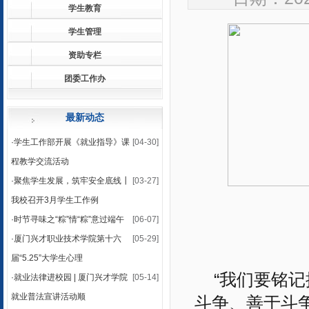
学生教育
学生管理
资助专栏
团委工作办
最新动态
·
学生工作部开展《就业指导》课
[04-30]
程教学交流活动
·
聚焦学生发展，筑牢安全底线┃
[03-27]
我校召开3月学生工作例
·
时节寻味之“粽”情“粽”意过端午
[06-07]
·
厦门兴才职业技术学院第十六
[05-29]
届“5.25”大学生心理
“我们要铭
·
就业法律进校园 | 厦门兴才学院
[05-14]
就业普法宣讲活动顺
斗争、善于斗