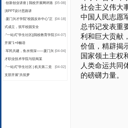
·
创新创业讲座 | 我校开展网评路
[05-08]
社会主义伟大事
演PPT设计思路讲
中国人民志愿
·
厦门兴才学院“校园反诈中心”正
[04-18]
总书记发表重
式成立，筑牢校园安全
利和巨大贡献
·
“一站式”学生社区||我校教育学院
[04-07]
开展“1+6畅语
价值，精辟揭
·
军民共建，鱼水情深——厦门兴
[04-04]
国家领土主权
才职业技术学院与驻闽某
人类命运共同
·
“一站式”学生社区 | 机关第二党
[04-02]
的磅礴力量。
支部开展“共筑梦