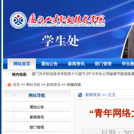
·
聚焦学生发展，筑牢安全底线┃我校召开3月学生工作例会
03-27
网站首页
通知公告
新闻资讯
部门管理
学生
·
时节寻味之“粽”情“粽”意过端午
06-07
·
厦门兴才职业技术学院第十六届“5.25”大学生心理健康节圆满落
校内信息:
05-29
首页
>>
网站导航
>>
新闻资讯
>>
详细内容
·
就业法律进校园 | 厦门兴才学院就业普法宣讲活动顺利开展
05-1
·
聚焦学生发展，筑牢安全底线┃我校召开3月学生工作例会
03-27
新闻资讯 >> 正文
网站导航
·
时节寻味之“粽”情“粽”意过端午
06-07
·
厦门兴才职业技术学院第十六届“5.25”大学生心理健康节圆满落
通知公告
05-29
“青年网络
·
就业法律进校园 | 厦门兴才学院就业普法宣讲活动顺利开展
05-1
新闻资讯
部门管理
日期：2020