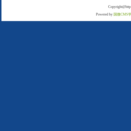
Copyright@http:
Powered by
国微CMS