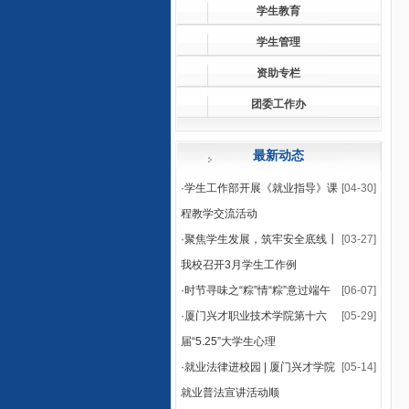
学生教育
学生管理
资助专栏
团委工作办
最新动态
·
学生工作部开展《就业指导》课
[04-30]
程教学交流活动
·
聚焦学生发展，筑牢安全底线┃
[03-27]
我校召开3月学生工作例
·
时节寻味之“粽”情“粽”意过端午
[06-07]
·
厦门兴才职业技术学院第十六
[05-29]
届“5.25”大学生心理
·
就业法律进校园 | 厦门兴才学院
[05-14]
就业普法宣讲活动顺