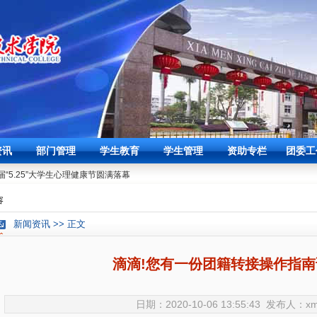
┃我校召开3月学生工作例会
03-27
资讯
部门管理
学生教育
学生管理
资助专栏
团委工
06-07
“5.25”大学生心理健康节圆满落幕
容
学院就业普法宣讲活动顺利开展
05-14
┃我校召开3月学生工作例会
03-27
新闻资讯 >> 正文
06-07
“5.25”大学生心理健康节圆满落幕
滴滴!您有一份团籍转接操作指
学院就业普法宣讲活动顺利开展
05-14
日期：2020-10-06 13:55:43 发布人：xm