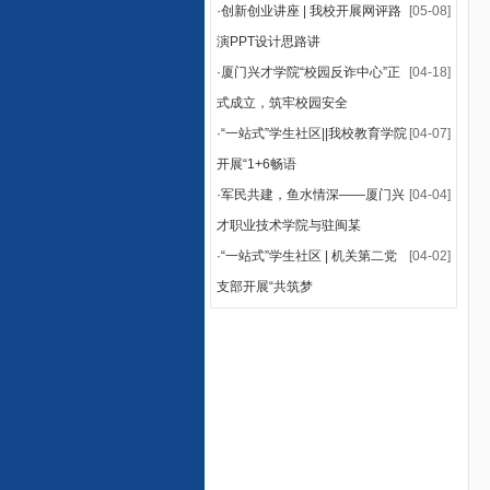
·
创新创业讲座 | 我校开展网评路
[05-08]
演PPT设计思路讲
·
厦门兴才学院“校园反诈中心”正
[04-18]
式成立，筑牢校园安全
·
“一站式”学生社区||我校教育学院
[04-07]
开展“1+6畅语
·
军民共建，鱼水情深——厦门兴
[04-04]
才职业技术学院与驻闽某
·
“一站式”学生社区 | 机关第二党
[04-02]
支部开展“共筑梦