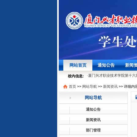
·
聚焦学生发展，筑牢安全底线
网站首页
通知公告
新闻
·
时节寻味之“粽”情“粽”意过端午
·
厦门兴才职业技术学院第十六届
校内信息:
05-29
首页
>>
网站导航
>>
新闻资讯
>>
详细内
·
就业法律进校园 | 厦门兴才
·
聚焦学生发展，筑牢安全底线
网站导航
·
时节寻味之“粽”情“粽”意过端午
·
厦门兴才职业技术学院第十六届
通知公告
05-29
·
就业法律进校园 | 厦门兴才
新闻资讯
部门管理