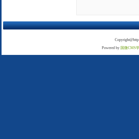
Copyright@http:
Powered by
国微CMS