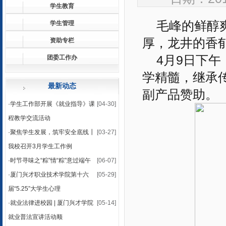
学生教育
毛峰的鲜醇
学生管理
厚，龙井的香
资助专栏
4月9日下
团委工作办
学精髓，继承
最新动态
副产品赞助。
·
学生工作部开展《就业指导》课
[04-30]
程教学交流活动
·
聚焦学生发展，筑牢安全底线┃
[03-27]
我校召开3月学生工作例
·
时节寻味之“粽”情“粽”意过端午
[06-07]
·
厦门兴才职业技术学院第十六
[05-29]
届“5.25”大学生心理
·
就业法律进校园 | 厦门兴才学院
[05-14]
就业普法宣讲活动顺