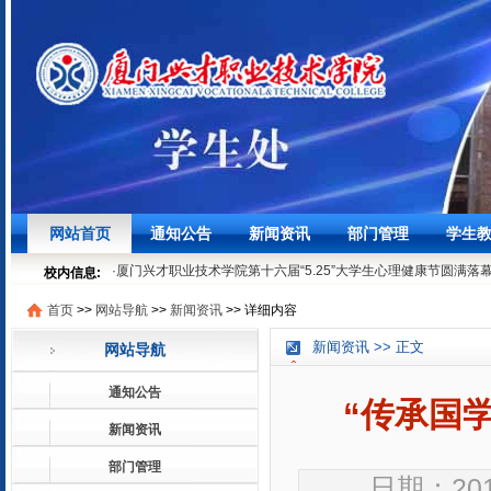
·
聚焦学生发展，筑牢安全底线┃我校召开3月学生工作例会
03-27
网站首页
通知公告
新闻资讯
部门管理
学生
·
时节寻味之“粽”情“粽”意过端午
06-07
·
厦门兴才职业技术学院第十六届“5.25”大学生心理健康节圆满落
校内信息:
05-29
首页
>>
网站导航
>>
新闻资讯
>>
详细内容
·
就业法律进校园 | 厦门兴才学院就业普法宣讲活动顺利开展
05-1
·
聚焦学生发展，筑牢安全底线┃我校召开3月学生工作例会
03-27
新闻资讯 >> 正文
网站导航
·
时节寻味之“粽”情“粽”意过端午
06-07
·
厦门兴才职业技术学院第十六届“5.25”大学生心理健康节圆满落
通知公告
05-29
“传承国
·
就业法律进校园 | 厦门兴才学院就业普法宣讲活动顺利开展
05-1
新闻资讯
部门管理
日期：2019