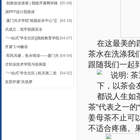
·
创新创业讲座 | 我校开展网评路
[05-08]
演PPT设计思路讲
·
厦门兴才学院“校园反诈中心”正
[04-18]
式成立，筑牢校园安全
·
“一站式”学生社区||我校教育学院
[04-07]
在这最美的
开展“1+6畅语
茶水在洗涤我
·
军民共建，鱼水情深——厦门兴
[04-04]
跟随我们一起
才职业技术学院与驻闽某
·
“一站式”学生社区 | 机关第二党
[04-02]
支部开展“共筑梦
都说人生如
茶”代表之一的
姜母茶不止可
不适合疼痛。