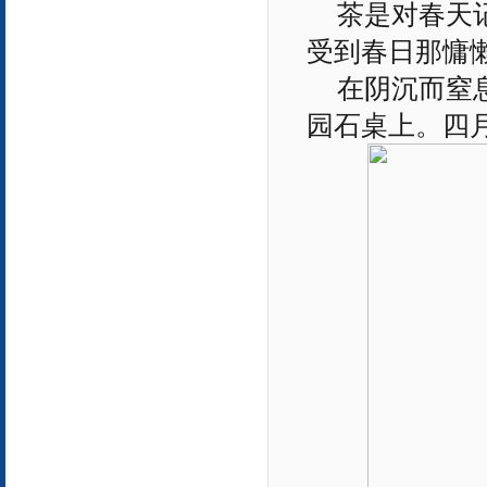
茶是对春天
受到春日那慵
在阴沉而窒
园石桌上。四