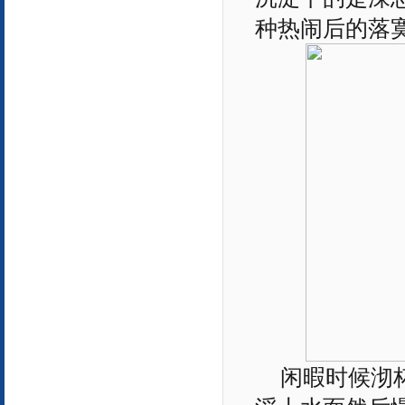
种热闹后的落
闲暇时候沏