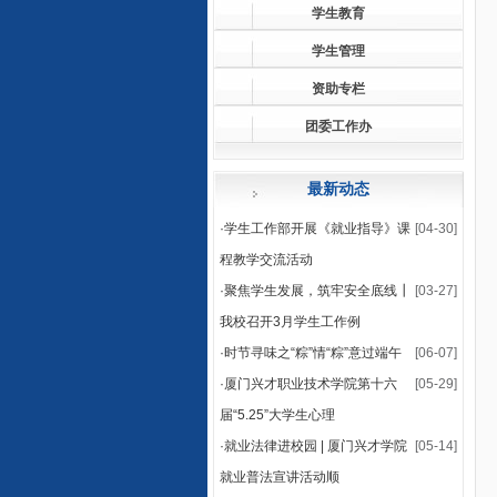
学生教育
学生管理
资助专栏
团委工作办
最新动态
·
学生工作部开展《就业指导》课
[04-30]
程教学交流活动
·
聚焦学生发展，筑牢安全底线┃
[03-27]
我校召开3月学生工作例
·
时节寻味之“粽”情“粽”意过端午
[06-07]
·
厦门兴才职业技术学院第十六
[05-29]
届“5.25”大学生心理
·
就业法律进校园 | 厦门兴才学院
[05-14]
就业普法宣讲活动顺