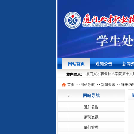
·
聚焦学生发展，筑牢安全底线
网站首页
通知公告
新闻
·
时节寻味之“粽”情“粽”意过端午
·
厦门兴才职业技术学院第十六届
校内信息:
05-29
首页
>>
网站导航
>>
新闻资讯
>>
详细内
·
就业法律进校园 | 厦门兴才
·
聚焦学生发展，筑牢安全底线
网站导航
·
时节寻味之“粽”情“粽”意过端午
·
厦门兴才职业技术学院第十六届
通知公告
05-29
·
就业法律进校园 | 厦门兴才
新闻资讯
部门管理