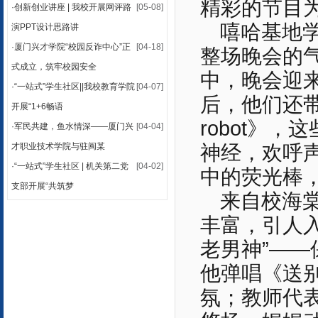
精彩的节目
·
创新创业讲座 | 我校开展网评路
[05-08]
嘻哈基地学
演PPT设计思路讲
·
厦门兴才学院“校园反诈中心”正
[04-18]
整场晚会的
式成立，筑牢校园安全
中，晚会迎
·
“一站式”学生社区||我校教育学院
[04-07]
后，他们还带
开展“1+6畅语
robot》
·
军民共建，鱼水情深——厦门兴
[04-04]
才职业技术学院与驻闽某
神经，欢呼
·
“一站式”学生社区 | 机关第二党
[04-02]
中的荧光棒
支部开展“共筑梦
来自校海
丰富，引人
老男神”—
他弹唱《送
氛；教师代