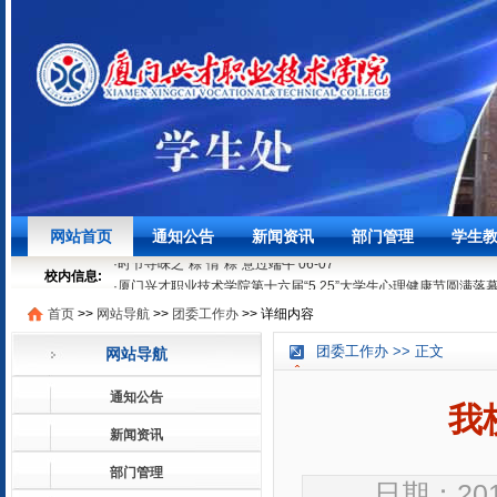
·
聚焦学生发展，筑牢安全底线┃我校召开3月学生工作例会
03-27
网站首页
通知公告
新闻资讯
部门管理
学生
·
时节寻味之“粽”情“粽”意过端午
06-07
·
厦门兴才职业技术学院第十六届“5.25”大学生心理健康节圆满落
校内信息:
05-29
首页
>>
网站导航
>>
团委工作办
>>
详细内容
·
就业法律进校园 | 厦门兴才学院就业普法宣讲活动顺利开展
05-1
·
聚焦学生发展，筑牢安全底线┃我校召开3月学生工作例会
03-27
团委工作办 >> 正文
网站导航
·
时节寻味之“粽”情“粽”意过端午
06-07
·
厦门兴才职业技术学院第十六届“5.25”大学生心理健康节圆满落
通知公告
05-29
我
·
就业法律进校园 | 厦门兴才学院就业普法宣讲活动顺利开展
05-1
新闻资讯
部门管理
日期：2018