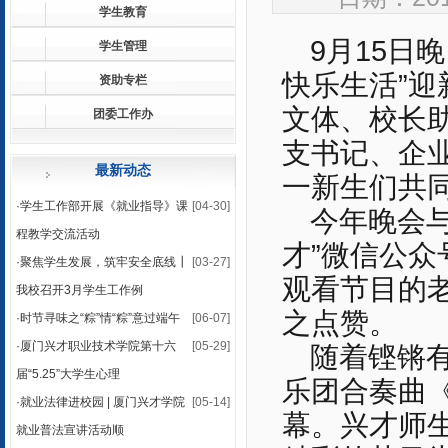
学生教育
9月15日
学生管理
快乐生活”
资助专栏
文体、校长
团委工作办
支书记、企
最新动态
一新生们共
·
学生工作部开展《就业指导》课
[04-30]
今年晚会
程教学交流活动
才”微信公
·
聚焦学生发展，筑牢安全底线┃
[03-27]
观看节目的
我校召开3月学生工作例
之点赞。
·
时节寻味之“粽”情“粽”意过端午
[06-07]
·
厦门兴才职业技术学院第十六
[05-29]
随着铿锵
届“5.25”大学生心理
乐团合奏曲
·
就业法律进校园 | 厦门兴才学院
[05-14]
幕。兴才师
就业普法宣讲活动顺