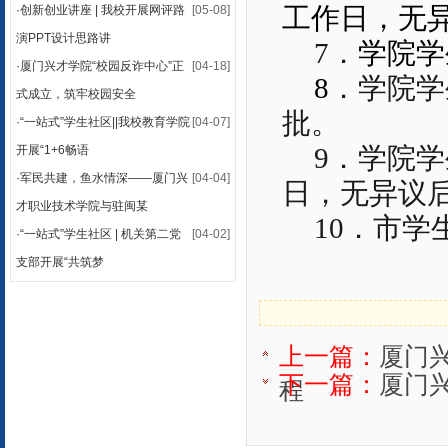
工作日，无
·
创新创业讲座 | 我校开展网评路
[05-08]
演PPT设计思路讲
7
．
学院学
·
厦门兴才学院“校园反诈中心”正
[04-18]
8
．学院学
式成立，筑牢校园安全
批。
·
“一站式”学生社区||我校教育学院
[04-07]
9
．学院
学
开展“1+6畅语
·
军民共建，鱼水情深——厦门兴
[04-04]
日，无异议
才职业技术学院与驻闽某
10
．市学
·
“一站式”学生社区 | 机关第二党
[04-02]
支部开展“共筑梦
上一篇：
厦门
下一篇：
厦门
程