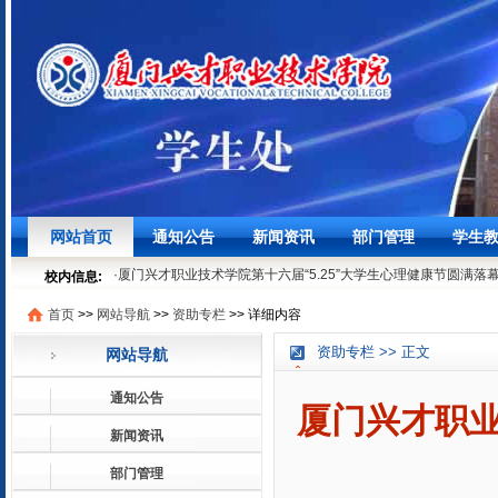
·
聚焦学生发展，筑牢安全底线┃我校召开3月学生工作例会
03-27
网站首页
通知公告
新闻资讯
部门管理
学生
·
时节寻味之“粽”情“粽”意过端午
06-07
·
厦门兴才职业技术学院第十六届“5.25”大学生心理健康节圆满落
校内信息:
05-29
首页
>>
网站导航
>>
资助专栏
>>
详细内容
·
就业法律进校园 | 厦门兴才学院就业普法宣讲活动顺利开展
05-1
·
聚焦学生发展，筑牢安全底线┃我校召开3月学生工作例会
03-27
资助专栏 >> 正文
网站导航
·
时节寻味之“粽”情“粽”意过端午
06-07
·
厦门兴才职业技术学院第十六届“5.25”大学生心理健康节圆满落
通知公告
05-29
厦门兴才职
·
就业法律进校园 | 厦门兴才学院就业普法宣讲活动顺利开展
05-1
新闻资讯
部门管理