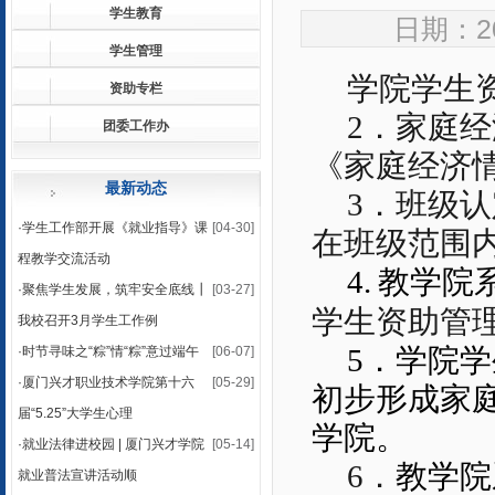
学生教育
日期：20
学生管理
学院
学生
资助专栏
2
．家庭经
团委工作办
《家庭经济
最新动态
3
．班级认
·
学生工作部开展《就业指导》课
[04-30]
在班级范围
程教学交流活动
4.
教学院
·
聚焦学生发展，筑牢安全底线┃
[03-27]
学生资助管
我校召开3月学生工作例
5
．学院学
·
时节寻味之“粽”情“粽”意过端午
[06-07]
·
厦门兴才职业技术学院第十六
[05-29]
初步形成家
届“5.25”大学生心理
学院。
·
就业法律进校园 | 厦门兴才学院
[05-14]
6
．
教学院
就业普法宣讲活动顺