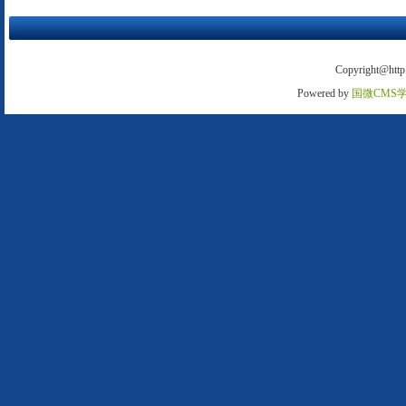
Copyright@http:
Powered by
国微CMS