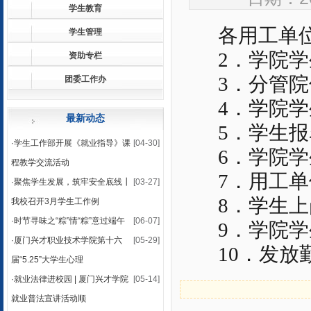
学生教育
各用工单
学生管理
2
．学院学
资助专栏
3
．分管院
团委工作办
4
．学院学
最新动态
5
．学生报
·
学生工作部开展《就业指导》课
[04-30]
6
．学院学
程教学交流活动
7
．用工单
·
聚焦学生发展，筑牢安全底线┃
[03-27]
8
．学生上
我校召开3月学生工作例
·
时节寻味之“粽”情“粽”意过端午
[06-07]
9
．学院学
·
厦门兴才职业技术学院第十六
[05-29]
10
．发放
届“5.25”大学生心理
·
就业法律进校园 | 厦门兴才学院
[05-14]
就业普法宣讲活动顺