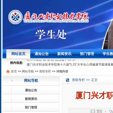
·
聚焦学生发展，筑牢安全底线┃我校召开3月学生工作例会
03-27
网站首页
通知公告
新闻资讯
部门管理
学生
·
时节寻味之“粽”情“粽”意过端午
06-07
·
厦门兴才职业技术学院第十六届“5.25”大学生心理健康节圆满落
校内信息:
05-29
首页
>>
网站导航
>>
资助专栏
>>
详细内容
·
就业法律进校园 | 厦门兴才学院就业普法宣讲活动顺利开展
05-1
·
聚焦学生发展，筑牢安全底线┃我校召开3月学生工作例会
03-27
资助专栏 >> 正文
网站导航
·
时节寻味之“粽”情“粽”意过端午
06-07
·
厦门兴才职业技术学院第十六届“5.25”大学生心理健康节圆满落
通知公告
05-29
厦门兴才
·
就业法律进校园 | 厦门兴才学院就业普法宣讲活动顺利开展
05-1
新闻资讯
部门管理
日期：20