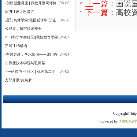
上一篇：
画说
·
创新创业讲座 | 我校开展网评路
[05-08]
下一篇：
高校
演PPT设计思路讲
·
厦门兴才学院“校园反诈中心”正
[04-18]
式成立，筑牢校园安全
·
“一站式”学生社区||我校教育学院
[04-07]
开展“1+6畅语
·
军民共建，鱼水情深——厦门兴
[04-04]
才职业技术学院与驻闽某
·
“一站式”学生社区 | 机关第二党
[04-02]
支部开展“共筑梦
Copyright@http:
Powered by
国微CMS